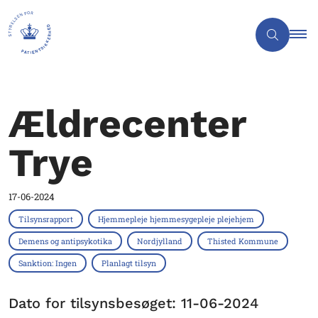
Ældrecenter
Trye
17-06-2024
Tilsynsrapport
Hjemmepleje hjemmesygepleje plejehjem
Demens og antipsykotika
Nordjylland
Thisted Kommune
Sanktion: Ingen
Planlagt tilsyn
Dato for tilsynsbesøget: 11-06-2024