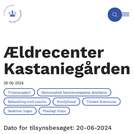
Ældrecenter
Kastaniegården
28-06-2024
Tilsynsrapport
Hjemmepleje hjemmesygepleje plejehjem
Behandling med insulin
Nordjylland
Thisted Kommune
Sanktion: Ingen
Planlagt tilsyn
Dato for tilsynsbesøget: 20-06-2024