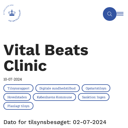
Vital Beats
Clinic
10-07-2024
Tilsynsrapport
Digitale sundhedstilbud
Opstartstilsyn
Hovedstaden
Københavns Kommune
Sanktion: Ingen
Planlagt tilsyn
Dato for tilsynsbesøget: 02-07-2024