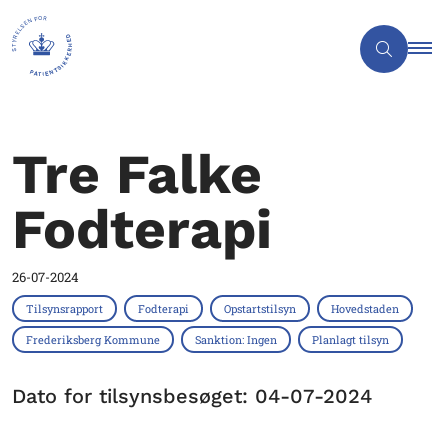
Tre Falke
Fodterapi
26-07-2024
Tilsynsrapport
Fodterapi
Opstartstilsyn
Hovedstaden
Frederiksberg Kommune
Sanktion: Ingen
Planlagt tilsyn
Dato for tilsynsbesøget: 04-07-2024