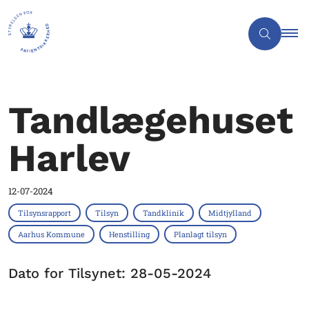
Tandlægehuset
Harlev
12-07-2024
Tilsynsrapport
Tilsyn
Tandklinik
Midtjylland
Aarhus Kommune
Henstilling
Planlagt tilsyn
Dato for Tilsynet: 28-05-2024