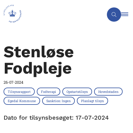
Stenløse
Fodpleje
26-07-2024
Tilsynsrapport
Fodterapi
Opstartstilsyn
Hovedstaden
Egedal Kommune
Sanktion: Ingen
Planlagt tilsyn
Dato for tilsynsbesøget: 17-07-2024