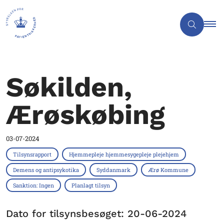
Søkilden,
Ærøskøbing
03-07-2024
Tilsynsrapport
Hjemmepleje hjemmesygepleje plejehjem
Demens og antipsykotika
Syddanmark
Ærø Kommune
Sanktion: Ingen
Planlagt tilsyn
Dato for tilsynsbesøget: 20-06-2024