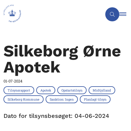
Silkeborg Ørne
Apotek
01-07-2024
Tilsynsrapport
Apotek
Opstartstilsyn
Midtjylland
Silkeborg Kommune
Sanktion: Ingen
Planlagt tilsyn
Dato for tilsynsbesøget: 04-06-2024