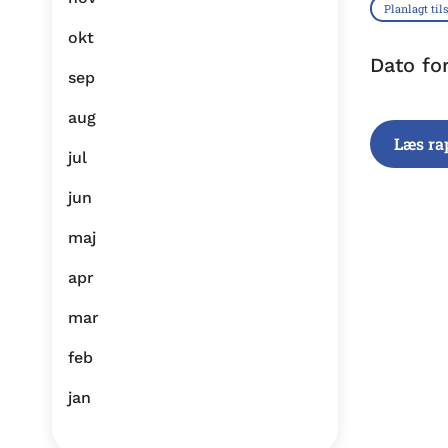
Planlagt til
okt
Dato fo
sep
aug
Læs ra
jul
jun
maj
apr
mar
feb
jan