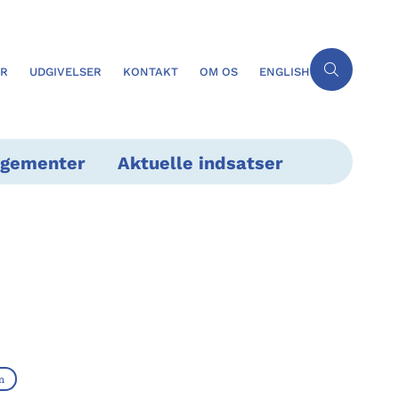
ER
UDGIVELSER
KONTAKT
OM OS
ENGLISH
ngementer
Aktuelle indsatser
n