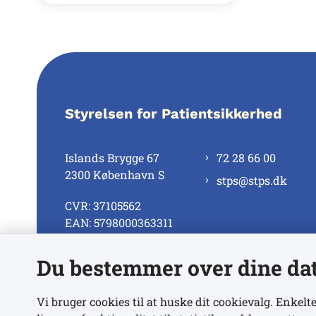
Styrelsen for Patientsikkerhed
Islands Brygge 67
72 28 66 00
2300 København S
stps@stps.dk
CVR: 37105562
EAN: 5798000363311
Du bestemmer over dine da
Se alle kontaktnumre
Vi bruger cookies til at huske dit cookievalg. Enkelte