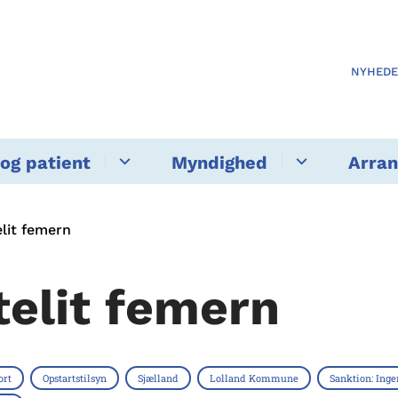
NYHED
og patient
Myndighed
Arra
lit femern
telit femern
ort
Opstartstilsyn
Sjælland
Lolland Kommune
Sanktion: Inge