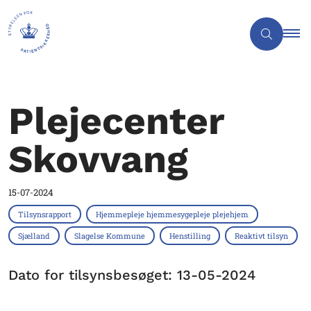
Plejecenter
Skovvang
15-07-2024
Tilsynsrapport
Hjemmepleje hjemmesygepleje plejehjem
Sjælland
Slagelse Kommune
Henstilling
Reaktivt tilsyn
Dato for tilsynsbesøget: 13-05-2024