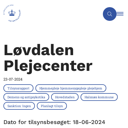
Løvdalen
Plejecenter
23-07-2024
Tilsynsrapport
Hjemmepleje hjemmesygepleje plejehjem
Demens og antipsykotika
Hovedstaden
Halsnæs kommune
Sanktion: Ingen
Planlagt tilsyn
Dato for tilsynsbesøget: 18-06-2024