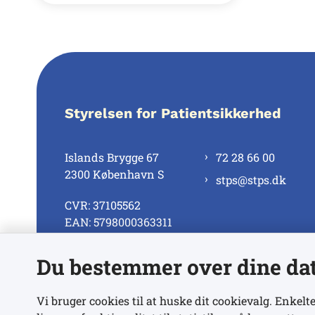
Styrelsen for Patientsikkerhed
Islands Brygge 67
72 28 66 00
2300 København S
stps@stps.dk
CVR: 37105562
EAN: 5798000363311
Du bestemmer over dine da
Se alle kontaktnumre
Vi bruger cookies til at huske dit cookievalg. Enkelte