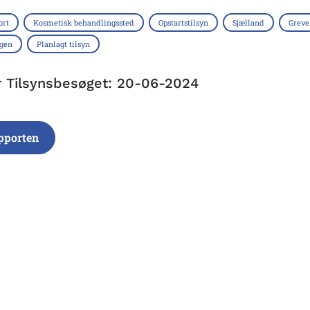
ort
Kosmetisk behandlingssted
Opstartstilsyn
Sjælland
Grev
ngen
Planlagt tilsyn
r Tilsynsbesøget: 20-06-2024
pporten