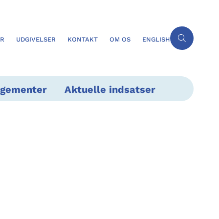
ER
UDGIVELSER
KONTAKT
OM OS
ENGLISH
ngementer
Aktuelle indsatser