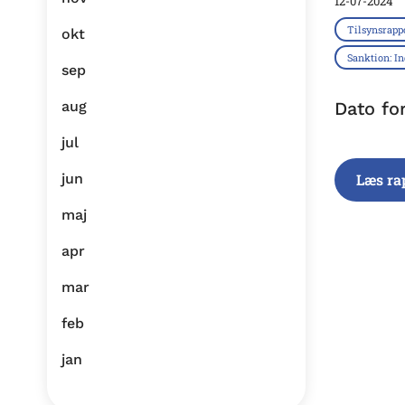
12-07-2024
Tilsynsrapp
okt
Sanktion: I
sep
aug
Dato fo
jul
jun
Læs ra
maj
apr
mar
feb
jan