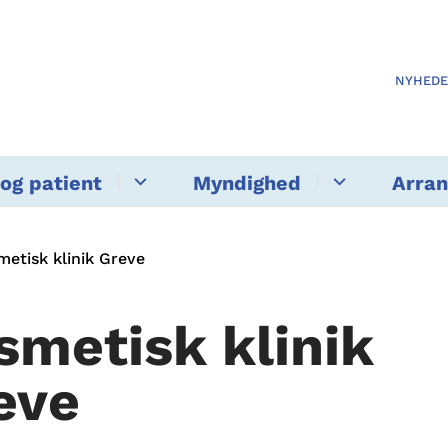
NYHED
og patient
Myndighed
Arra
metisk klinik Greve
smetisk klinik
eve