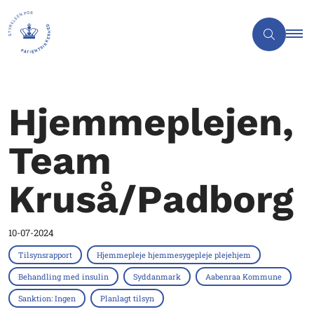
Hjemmeplejen,
Team
Kruså/Padborg
10-07-2024
Tilsynsrapport
Hjemmepleje hjemmesygepleje plejehjem
Behandling med insulin
Syddanmark
Aabenraa Kommune
Sanktion: Ingen
Planlagt tilsyn