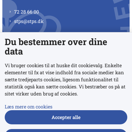
72 28 66 00
stps@stps.dk
Du bestemmer over dine
Se alle kontaktnumre
data
Vi bruger cookies til at huske dit cookievalg. Enkelte
elementer til fx at vise indhold fra sociale medier kan
Links
sætte tredjeparts cookies, ligesom funktionalitet til
statistik også kan sætte cookies. Vi bestræber os på at
sitet virker uden brug af cookies.
Udgivelser
Tilgængelighedserklæring
Læs mere om cookies
Data- og privatlivspolitik
Accepter alle
Cookies