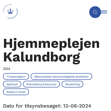
Hjemmeplejen
Kalundborg
2024
Tilsynsrapport
Hjemmepleje hjemmesygepleje plejehjem
Sjælland
Kalundborg Kommune
Henstilling
Reaktivt tilsyn
Dato for tilsynsbesøget: 13-06-2024