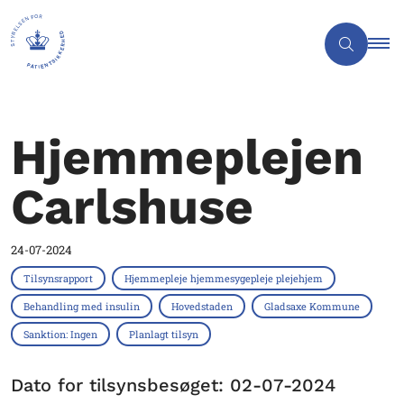
Hjemmeplejen
Carlshuse
24-07-2024
Tilsynsrapport
Hjemmepleje hjemmesygepleje plejehjem
Behandling med insulin
Hovedstaden
Gladsaxe Kommune
Sanktion: Ingen
Planlagt tilsyn
Dato for tilsynsbesøget: 02-07-2024