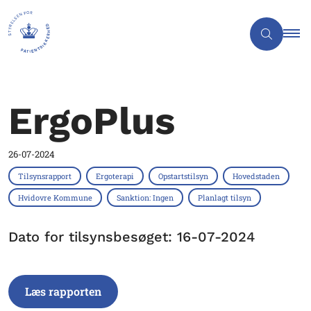
ErgoPlus
26-07-2024
Tilsynsrapport
Ergoterapi
Opstartstilsyn
Hovedstaden
Hvidovre Kommune
Sanktion: Ingen
Planlagt tilsyn
Dato for tilsynsbesøget: 16-07-2024
Læs rapporten