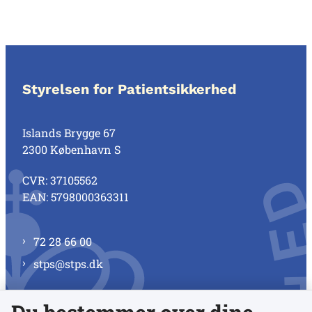
Styrelsen for Patientsikkerhed
Islands Brygge 67
2300 København S
CVR: 37105562
EAN: 5798000363311
72 28 66 00
stps@stps.dk