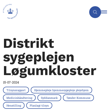
Distrikt
sygeplejen
Løgumkloster
15-07-2024
Tilsynsrapport
Hjemmepleje hjemmesygepleje plejehjem
Medicinhåndtering
Syddanmark
Tønder Kommune
Henstilling
Planlagt tilsyn