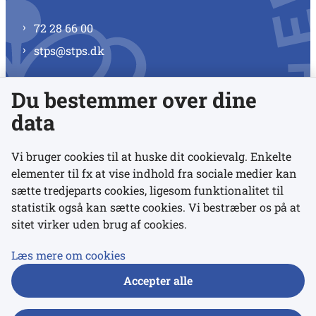
72 28 66 00
stps@stps.dk
Du bestemmer over dine
Se alle kontaktnumre
data
Vi bruger cookies til at huske dit cookievalg. Enkelte
elementer til fx at vise indhold fra sociale medier kan
Links
sætte tredjeparts cookies, ligesom funktionalitet til
statistik også kan sætte cookies. Vi bestræber os på at
sitet virker uden brug af cookies.
Udgivelser
Tilgængelighedserklæring
Læs mere om cookies
Data- og privatlivspolitik
Accepter alle
Cookies