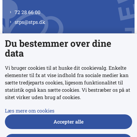
72 28 66 00
stps@stps.dk
Du bestemmer over dine
Se alle kontaktnumre
data
Vi bruger cookies til at huske dit cookievalg. Enkelte
elementer til fx at vise indhold fra sociale medier kan
Links
sætte tredjeparts cookies, ligesom funktionalitet til
statistik også kan sætte cookies. Vi bestræber os på at
sitet virker uden brug af cookies.
Udgivelser
Tilgængelighedserklæring
Læs mere om cookies
Data- og privatlivspolitik
Accepter alle
Cookies