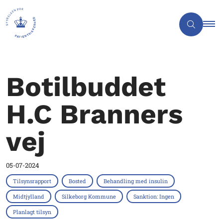
Botilbuddet
H.C Branners
vej
05-07-2024
Tilsynsrapport
Bosted
Behandling med insulin
Midtjylland
Silkeborg Kommune
Sanktion: Ingen
Planlagt tilsyn