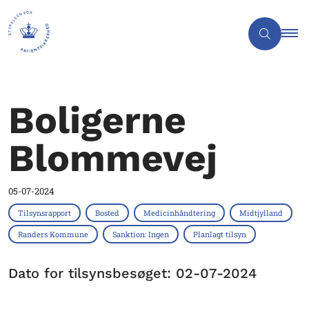
Boligerne
Blommevej
05-07-2024
Tilsynsrapport
Bosted
Medicinhåndtering
Midtjylland
Randers Kommune
Sanktion: Ingen
Planlagt tilsyn
Dato for tilsynsbesøget: 02-07-2024