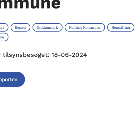
mmune
ort
Bosted
Syddanmark
Kolding Kommune
Henstilling
syn
r tilsynsbesøget: 18-06-2024
pporten