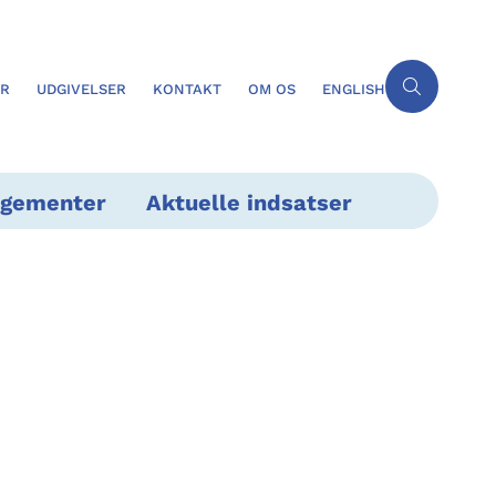
ER
UDGIVELSER
KONTAKT
OM OS
ENGLISH
ngementer
Aktuelle indsatser