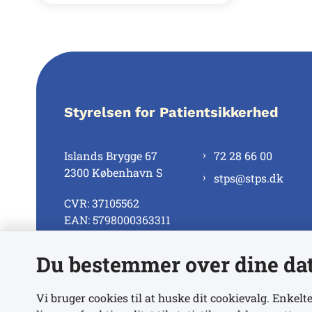
Styrelsen for Patientsikkerhed
Islands Brygge 67
72 28 66 00
2300 København S
stps@stps.dk
CVR: 37105562
EAN: 5798000363311
Du bestemmer over dine da
Se alle kontaktnumre
Vi bruger cookies til at huske dit cookievalg. Enkelte