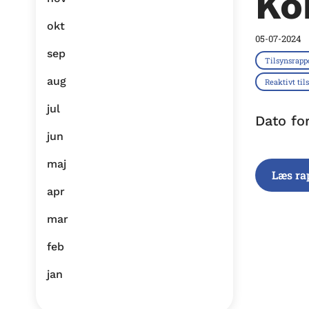
Ko
okt
05-07-2024
sep
Tilsynsrapp
aug
Reaktivt til
jul
Dato fo
jun
maj
Læs ra
apr
mar
feb
jan