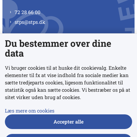
72 28 66 00
stps@stps.dk
Du bestemmer over dine
Se alle kontaktnumre
data
Vi bruger cookies til at huske dit cookievalg. Enkelte
elementer til fx at vise indhold fra sociale medier kan
Links
sætte tredjeparts cookies, ligesom funktionalitet til
statistik også kan sætte cookies. Vi bestræber os på at
sitet virker uden brug af cookies.
Udgivelser
Tilgængelighedserklæring
Læs mere om cookies
Data- og privatlivspolitik
Accepter alle
Cookies