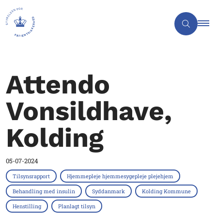
Attendo
Vonsildhave,
Kolding
05-07-2024
Tilsynsrapport
Hjemmepleje hjemmesygepleje plejehjem
Behandling med insulin
Syddanmark
Kolding Kommune
Henstilling
Planlagt tilsyn