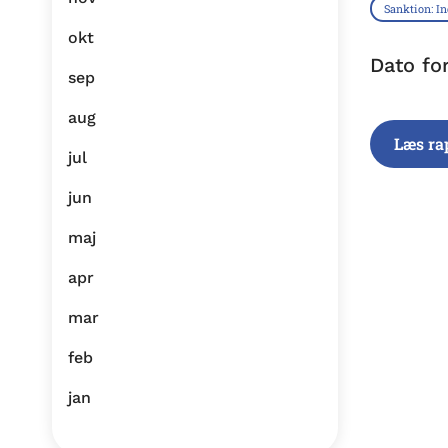
Sanktion: I
okt
Dato fo
sep
aug
Læs ra
jul
jun
maj
apr
mar
feb
jan