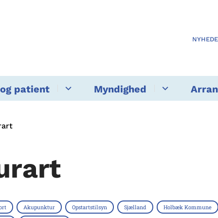
NYHED
og patient
Myndighed
Arra
rart
urart
ort
Akupunktur
Opstartstilsyn
Sjælland
Holbæk Kommune