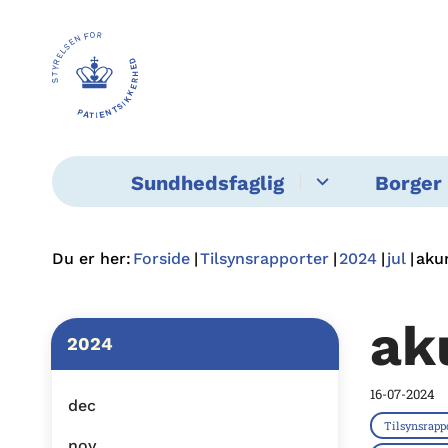
Sundhedsfaglig
Borger 
Du er her:
Forside
Tilsynsrapporter
2024
jul
aku
ak
2024
16-07-2024
dec
Tilsynsrapp
nov