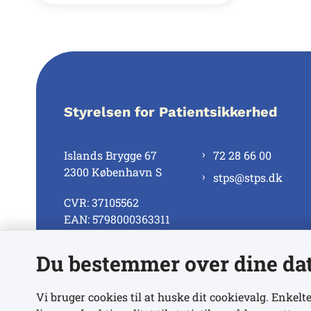
Styrelsen for Patientsikkerhed
Islands Brygge 67
72 28 66 00
2300 København S
stps@stps.dk
CVR: 37105562
EAN: 5798000363311
Du bestemmer over dine da
Se alle kontaktnumre
Vi bruger cookies til at huske dit cookievalg. Enkelte