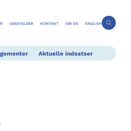
ER
UDGIVELSER
KONTAKT
OM OS
ENGLISH
ngementer
Aktuelle indsatser