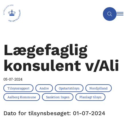
Lægefaglig
konsulent v/Ali
05-07-2024
Tilsynsrapport
Andre
Opstartstilsyn
Nordjylland
Aalborg Kommune
Sanktion: Ingen
Planlagt tilsyn
Dato for tilsynsbesøget: 01-07-2024