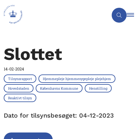
Slottet
14-02-2024
Tilsynsrapport
Hjemmepleje hjemmesygepleje plejehjem
Hovedstaden
Københavns Kommune
Henstilling
Reaktivt tilsyn
Dato for tilsynsbesøget: 04-12-2023