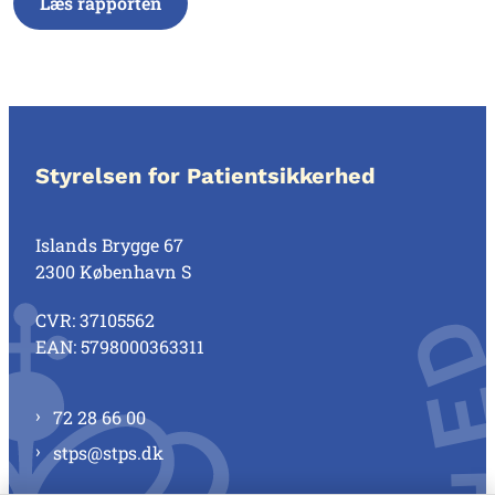
Læs rapporten
Styrelsen for Patientsikkerhed
Islands Brygge 67
2300 København S
CVR: 37105562
EAN: 5798000363311
72 28 66 00
stps@stps.dk