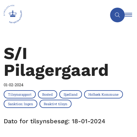
S/I
Pilagergaard
01-02-2024
Tilsynsrapport
Bosted
Sjælland
Holbæk Kommune
Sanktion: Ingen
Reaktivt tilsyn
Dato for tilsynsbesøg: 18-01-2024