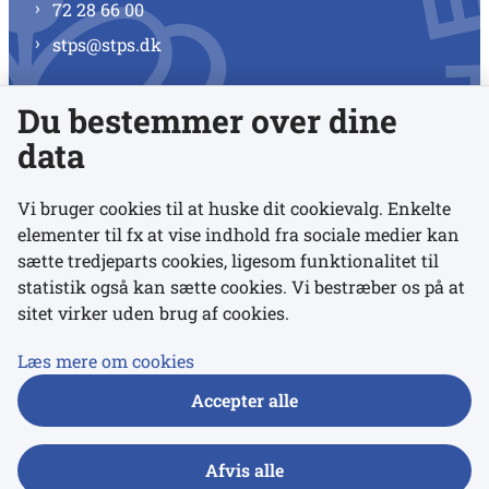
72 28 66 00
stps@stps.dk
Du bestemmer over dine
Se alle kontaktnumre
data
Vi bruger cookies til at huske dit cookievalg. Enkelte
elementer til fx at vise indhold fra sociale medier kan
Links
sætte tredjeparts cookies, ligesom funktionalitet til
statistik også kan sætte cookies. Vi bestræber os på at
sitet virker uden brug af cookies.
Udgivelser
Tilgængelighedserklæring
Læs mere om cookies
Data- og privatlivspolitik
Accepter alle
Cookies
Afvis alle