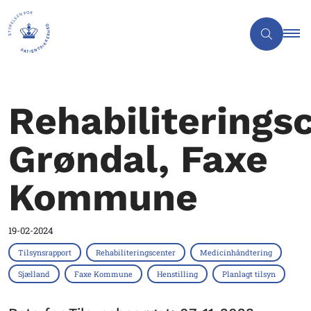
Rehabiliterings
Grøndal, Faxe
Kommune
19-02-2024
Tilsynsrapport
Rehabiliteringscenter
Medicinhåndtering
Sjælland
Faxe Kommune
Henstilling
Planlagt tilsyn