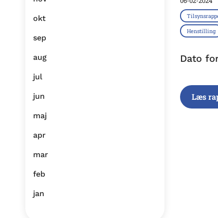
06-02-2024
Tilsynsrapp
okt
Henstilling
sep
aug
Dato fo
jul
jun
Læs ra
maj
apr
mar
feb
jan