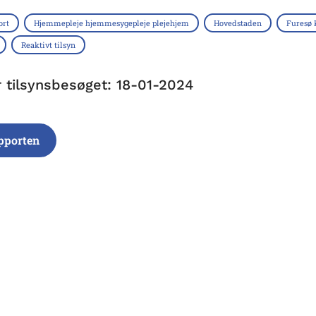
ort
Hjemmepleje hjemmesygepleje plejehjem
Hovedstaden
Furesø
Reaktivt tilsyn
r tilsynsbesøget: 18-01-2024
pporten