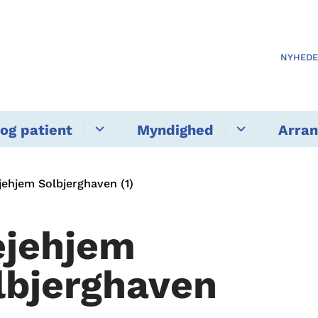
NYHED
og patient
Myndighed
Arra
jehjem Solbjerghaven (1)
ejehjem
lbjerghaven