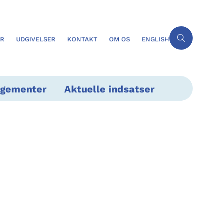
ER
UDGIVELSER
KONTAKT
OM OS
ENGLISH
ngementer
Aktuelle indsatser