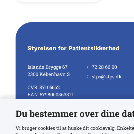
Styrelsen for Patientsikkerhed
Islands Brygge 67
72 28 66 00
2300 København S
stps@stps.dk
CVR: 37105562
EAN: 5798000363311
Du bestemmer over dine da
Se alle kontaktnumre
Vi bruger cookies til at huske dit cookievalg. Enkelte