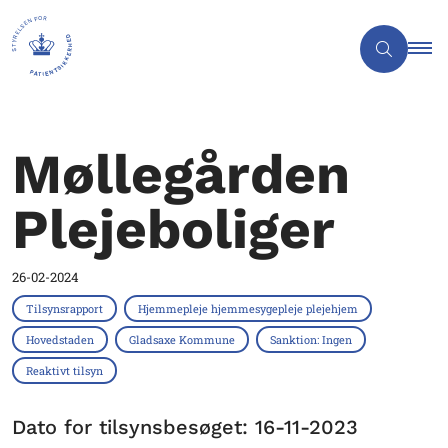
Møllegården
Plejeboliger
26-02-2024
Tilsynsrapport
Hjemmepleje hjemmesygepleje plejehjem
Hovedstaden
Gladsaxe Kommune
Sanktion: Ingen
Reaktivt tilsyn
Dato for tilsynsbesøget: 16-11-2023