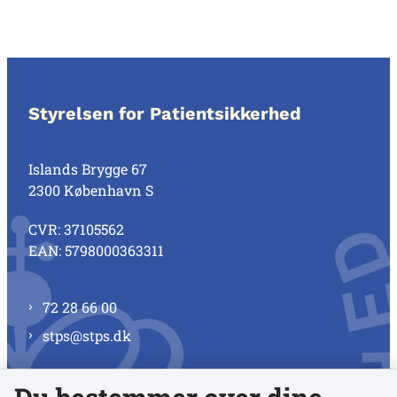
Styrelsen for Patientsikkerhed
Islands Brygge 67
2300 København S
CVR: 37105562
EAN: 5798000363311
72 28 66 00
stps@stps.dk