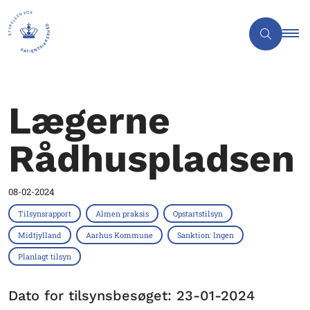
Lægerne
Rådhuspladsen
08-02-2024
Tilsynsrapport
Almen praksis
Opstartstilsyn
Midtjylland
Aarhus Kommune
Sanktion: Ingen
Planlagt tilsyn
Dato for tilsynsbesøget: 23-01-2024