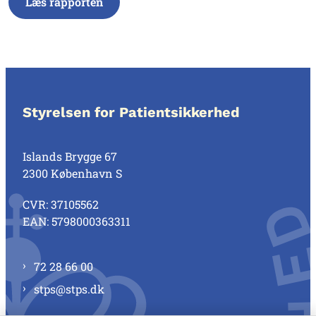
Læs rapporten
Styrelsen for Patientsikkerhed
Islands Brygge 67
2300 København S
CVR: 37105562
EAN: 5798000363311
72 28 66 00
stps@stps.dk