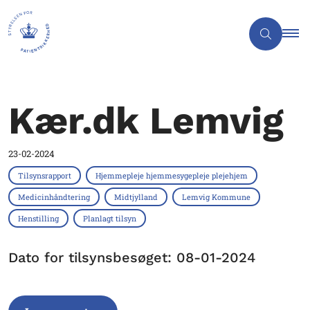
Kær.dk Lemvig
23-02-2024
Tilsynsrapport
Hjemmepleje hjemmesygepleje plejehjem
Medicinhåndtering
Midtjylland
Lemvig Kommune
Henstilling
Planlagt tilsyn
Dato for tilsynsbesøget: 08-01-2024