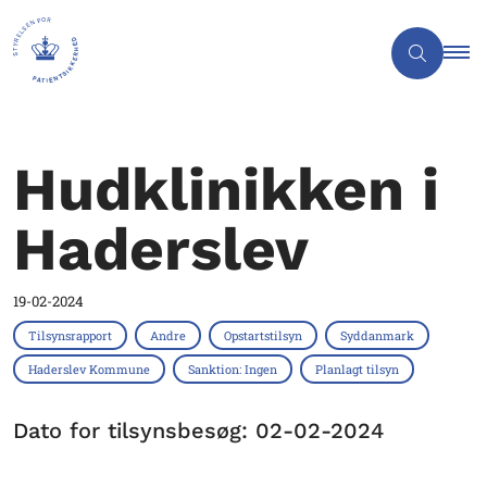
Hudklinikken i
Haderslev
19-02-2024
Tilsynsrapport
Andre
Opstartstilsyn
Syddanmark
Haderslev Kommune
Sanktion: Ingen
Planlagt tilsyn
Dato for tilsynsbesøg: 02-02-2024