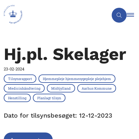
Hj.pl. Skelager
23-02-2024
Tilsynsrapport
Hjemmepleje hjemmesygepleje plejehjem
Medicinhåndtering
Midtjylland
Aarhus Kommune
Henstilling
Planlagt tilsyn
Dato for tilsynsbesøget: 12-12-2023