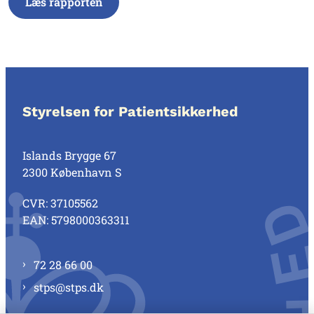
Læs rapporten
Styrelsen for Patientsikkerhed
Islands Brygge 67
2300 København S
CVR: 37105562
EAN: 5798000363311
72 28 66 00
stps@stps.dk