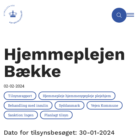
Hjemmeplejen
Bække
02-02-2024
Tilsynsrapport
Hjemmepleje hjemmesygepleje plejehjem
Behandling med insulin
Syddanmark
Vejen Kommune
Sanktion: Ingen
Planlagt tilsyn
Dato for tilsynsbesøget: 30-01-2024