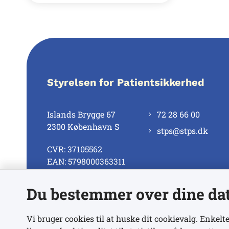
Styrelsen for Patientsikkerhed
Islands Brygge 67
72 28 66 00
2300 København S
stps@stps.dk
CVR: 37105562
EAN: 5798000363311
Du bestemmer over dine da
Se alle kontaktnumre
Vi bruger cookies til at huske dit cookievalg. Enkelte