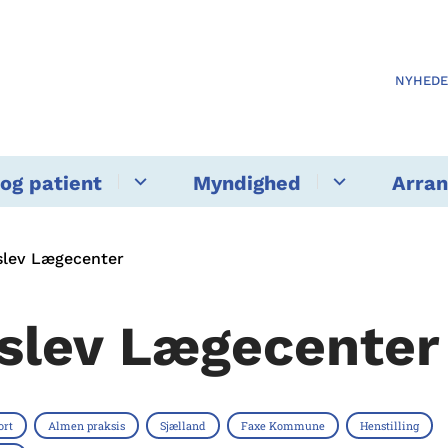
NYHED
og patient
Myndighed
Arra
slev Lægecenter
slev Lægecenter
ort
Almen praksis
Sjælland
Faxe Kommune
Henstilling