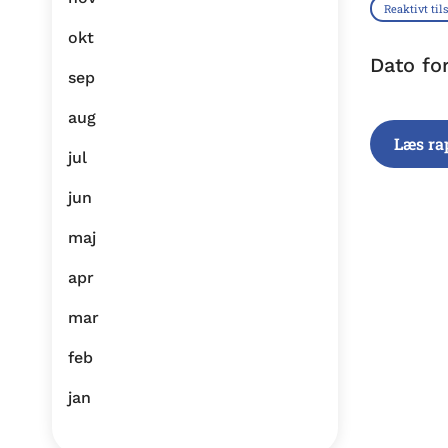
Reaktivt til
okt
Dato fo
sep
aug
Læs ra
jul
jun
maj
apr
mar
feb
jan