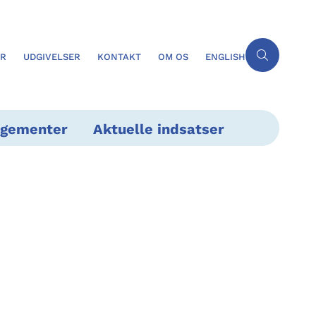
ER
UDGIVELSER
KONTAKT
OM OS
ENGLISH
ngementer
Aktuelle indsatser