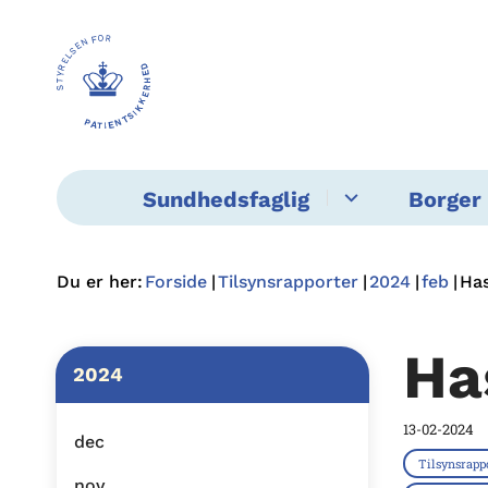
Sundhedsfaglig
Borger 
Du er her:
Forside
Tilsynsrapporter
2024
feb
Ha
Ha
2024
13-02-2024
dec
Tilsynsrapp
nov