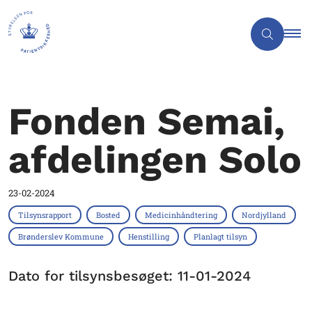
Fonden Semai,
afdelingen Solo
23-02-2024
Tilsynsrapport
Bosted
Medicinhåndtering
Nordjylland
Brønderslev Kommune
Henstilling
Planlagt tilsyn
Dato for tilsynsbesøget: 11-01-2024