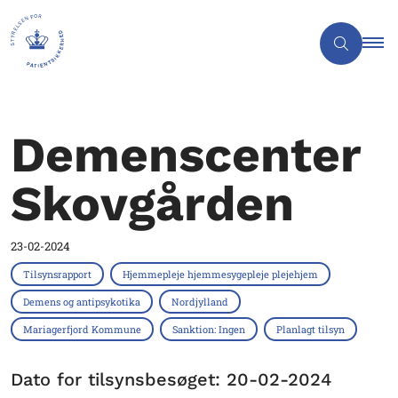
Demenscenter
Skovgården
23-02-2024
Tilsynsrapport
Hjemmepleje hjemmesygepleje plejehjem
Demens og antipsykotika
Nordjylland
Mariagerfjord Kommune
Sanktion: Ingen
Planlagt tilsyn
Dato for tilsynsbesøget: 20-02-2024