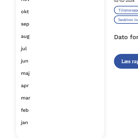
02-02-2024
Tilsynsrapp
okt
Sanktion: I
sep
aug
Dato fo
jul
jun
Læs ra
maj
apr
mar
feb
jan