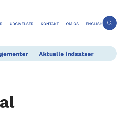
ER
UDGIVELSER
KONTAKT
OM OS
ENGLISH
ngementer
Aktuelle indsatser
al