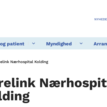
NYHED
og patient
Myndighed
Arra
elink Nærhospital Kolding
relink Nærhospit
lding