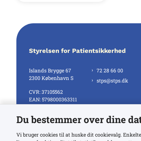
Styrelsen for Patientsikkerhed
Islands Brygge 67
72 28 66 00
2300 København S
stps@stps.dk
CVR: 37105562
EAN: 5798000363311
Du bestemmer over dine da
Se alle kontaktnumre
Vi bruger cookies til at huske dit cookievalg. Enkelte