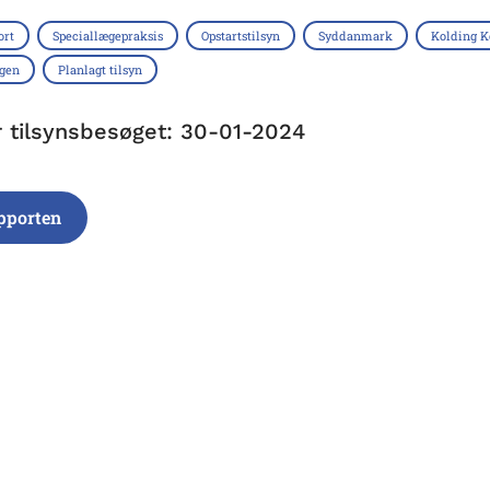
ort
Speciallægepraksis
Opstartstilsyn
Syddanmark
Kolding 
ngen
Planlagt tilsyn
r tilsynsbesøget: 30-01-2024
pporten