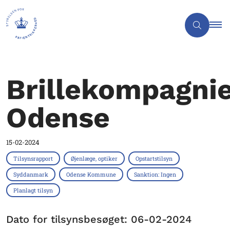
Brillekompagnie
Odense
15-02-2024
Tilsynsrapport
Øjenlæge, optiker
Opstartstilsyn
Syddanmark
Odense Kommune
Sanktion: Ingen
Planlagt tilsyn
Dato for tilsynsbesøget: 06-02-2024