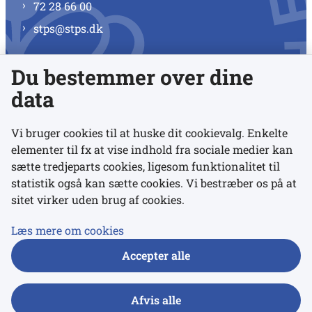
72 28 66 00
stps@stps.dk
Du bestemmer over dine
Se alle kontaktnumre
data
Vi bruger cookies til at huske dit cookievalg. Enkelte
elementer til fx at vise indhold fra sociale medier kan
Links
sætte tredjeparts cookies, ligesom funktionalitet til
statistik også kan sætte cookies. Vi bestræber os på at
sitet virker uden brug af cookies.
Udgivelser
Tilgængelighedserklæring
Læs mere om cookies
Data- og privatlivspolitik
Accepter alle
Cookies
Afvis alle