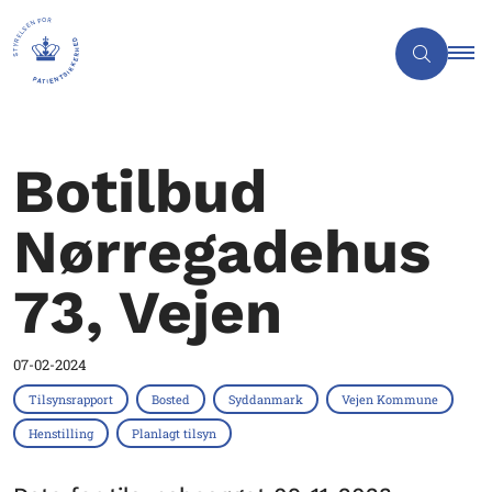
Botilbud
Nørregadehus
73, Vejen
07-02-2024
Tilsynsrapport
Bosted
Syddanmark
Vejen Kommune
Henstilling
Planlagt tilsyn