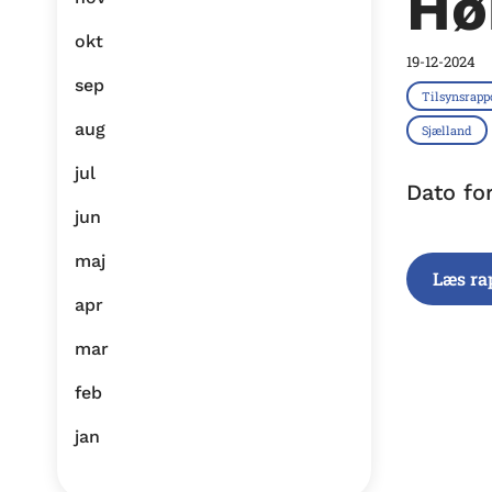
Hø
okt
19-12-2024
sep
Tilsynsrapp
aug
Sjælland
jul
Dato fo
jun
maj
Læs ra
apr
mar
feb
jan