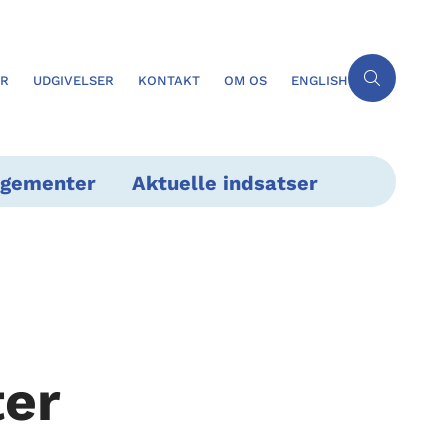
ER
UDGIVELSER
KONTAKT
OM OS
ENGLISH
ngementer
Aktuelle indsatser
ter