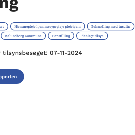
ng
ort
Hjemmepleje hjemmesygepleje plejehjem
Behandling med insulin
Kalundborg Kommune
Henstilling
Planlagt tilsyn
r tilsynsbesøget: 07-11-2024
pporten