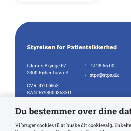
Styrelsen for Patientsikkerhed
Islands Brygge 67
72 28 66 00
2300 København S
stps@stps.dk
CVR: 37105562
EAN: 5798000363311
Du bestemmer over dine da
Se alle kontaktnumre
Vi bruger cookies til at huske dit cookievalg. Enkelte