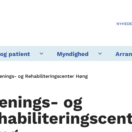
NYHED
og patient
Myndighed
Arra
ænings- og Rehabiliteringscenter Høng
ænings- og
habiliteringscen