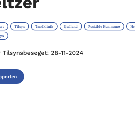
ltzer
ort
Tilsyn
Tandklinik
Sjælland
Roskilde Kommune
He
syn
r Tilsynsbesøget: 28-11-2024
pporten