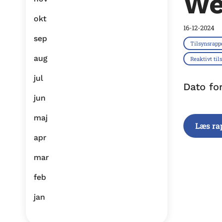
We
okt
16-12-2024
sep
Tilsynsrapp
aug
Reaktivt til
jul
Dato fo
jun
maj
Læs ra
apr
mar
feb
jan