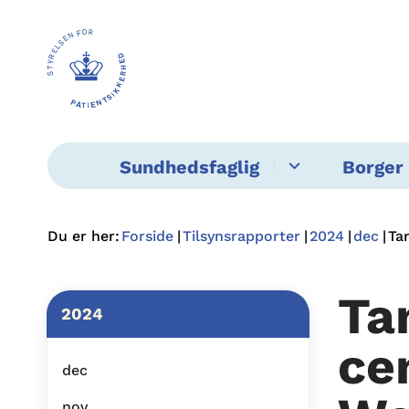
Sundhedsfaglig
Borger 
Du er her:
Forside
Tilsynsrapporter
2024
dec
Ta
Ta
2024
ce
dec
nov