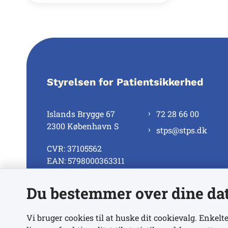
Styrelsen for Patientsikkerhed
Islands Brygge 67
72 28 66 00
2300 København S
stps@stps.dk
CVR: 37105562
EAN: 5798000363311
Du bestemmer over dine da
Se alle kontaktnumre
Vi bruger cookies til at huske dit cookievalg. Enkelte