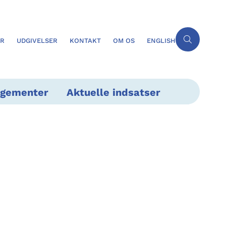
ER
UDGIVELSER
KONTAKT
OM OS
ENGLISH
ngementer
Aktuelle indsatser