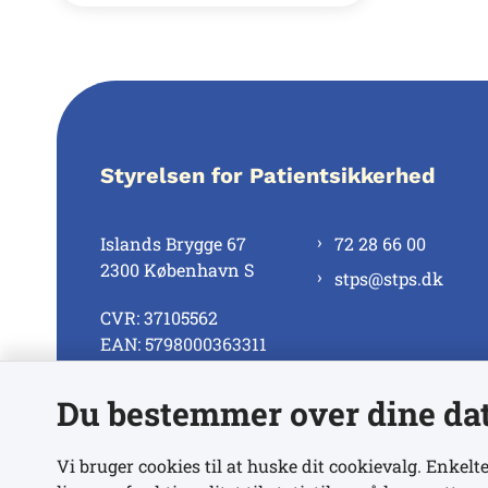
Styrelsen for Patientsikkerhed
Islands Brygge 67
72 28 66 00
2300 København S
stps@stps.dk
CVR: 37105562
EAN: 5798000363311
Du bestemmer over dine da
Se alle kontaktnumre
Vi bruger cookies til at huske dit cookievalg. Enkelte