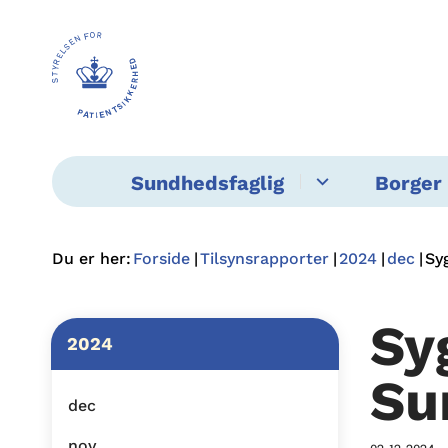
Sundhedsfaglig
Borger 
Du er her:
Forside
Tilsynsrapporter
2024
dec
Sy
Sy
2024
Su
dec
nov