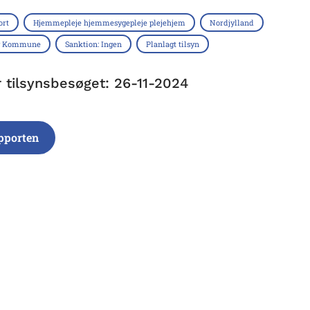
ort
Hjemmepleje hjemmesygepleje plejehjem
Nordjylland
ev Kommune
Sanktion: Ingen
Planlagt tilsyn
r tilsynsbesøget: 26-11-2024
pporten