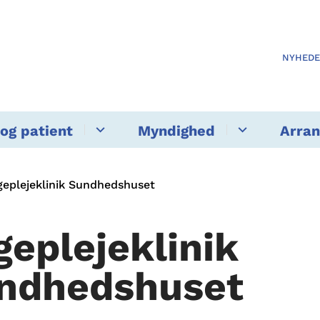
NYHED
og patient
Myndighed
Arra
geplejeklinik Sundhedshuset
geplejeklinik
ndhedshuset