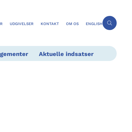
ER
UDGIVELSER
KONTAKT
OM OS
ENGLISH
ngementer
Aktuelle indsatser