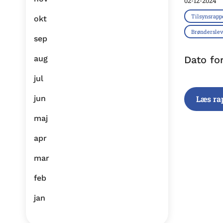
02-12-2024
Tilsynsrapp
okt
Brøndersl
sep
aug
Dato fo
jul
jun
Læs ra
maj
apr
mar
feb
jan