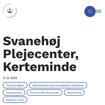
Svanehøj
Plejecenter,
Kerteminde
11-12-2024
Tilsynsrapport
Hjemmepleje hjemmesygepleje plejehjem
Syddanmark
Kerteminde Kommune
Henstilling
Reaktivt tilsyn