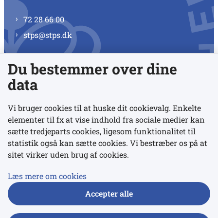
72 28 66 00
stps@stps.dk
Du bestemmer over dine
Se alle kontaktnumre
data
Vi bruger cookies til at huske dit cookievalg. Enkelte
elementer til fx at vise indhold fra sociale medier kan
Links
sætte tredjeparts cookies, ligesom funktionalitet til
statistik også kan sætte cookies. Vi bestræber os på at
sitet virker uden brug af cookies.
Udgivelser
Tilgængelighedserklæring
Læs mere om cookies
Data- og privatlivspolitik
Accepter alle
Cookies