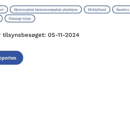
ort
Hjemmepleje hjemmesygepleje plejehjem
Midtjylland
Rander
Planlagt tilsyn
r tilsynsbesøget: 05-11-2024
pporten