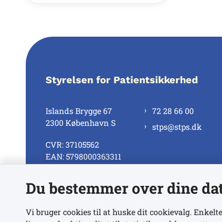
Styrelsen for Patientsikkerhed
Islands Brygge 67
72 28 66 00
2300 København S
stps@stps.dk
CVR: 37105562
EAN: 5798000363311
Du bestemmer over dine da
Se alle kontaktnumre
Vi bruger cookies til at huske dit cookievalg. Enkelte