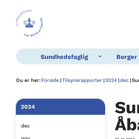
Sundhedsfaglig
Borger 
Du er her:
Forside
Tilsynsrapporter
2024
dec
Su
Su
2024
Åb
dec
nov