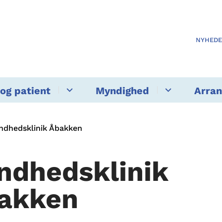
NYHED
og patient
Myndighed
Arra
ndhedsklinik Åbakken
ndhedsklinik
akken