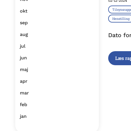
02-12-2024
Tilsynsrapp
okt
Henstilling
sep
aug
Dato fo
jul
jun
Læs ra
maj
apr
mar
feb
jan