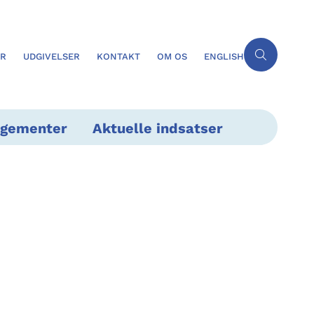
ER
UDGIVELSER
KONTAKT
OM OS
ENGLISH
ngementer
Aktuelle indsatser