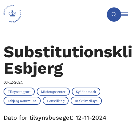
Substitutionskl
Esbjerg
05-12-2024
Tilsynsrapport
Misbrugscenter
Syddanmark
Esbjerg Kommune
Henstilling
Reaktivt tilsyn
Dato for tilsynsbesøget: 12-11-2024