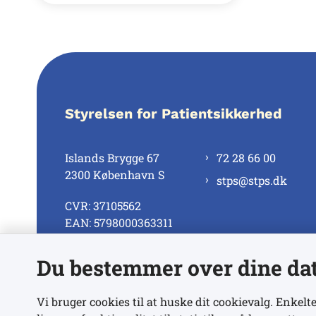
Styrelsen for Patientsikkerhed
Islands Brygge 67
72 28 66 00
2300 København S
stps@stps.dk
CVR: 37105562
EAN: 5798000363311
Du bestemmer over dine da
Se alle kontaktnumre
Vi bruger cookies til at huske dit cookievalg. Enkelte