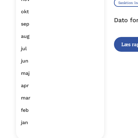
Sanktion: I
okt
Dato fo
sep
aug
Læs ra
jul
jun
maj
apr
mar
feb
jan