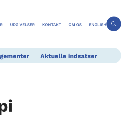
ER
UDGIVELSER
KONTAKT
OM OS
ENGLISH
ngementer
Aktuelle indsatser
pi