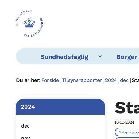
Sundhedsfaglig
Borger 
Du er her:
Forside
Tilsynsrapporter
2024
dec
St
St
2024
19-12-2024
dec
Tilsynsrapp
nov