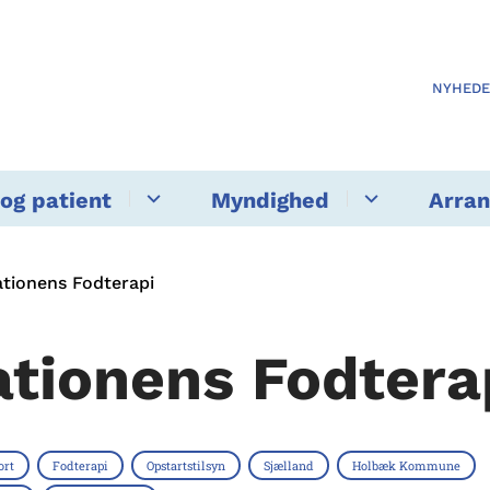
NYHED
og patient
Myndighed
Arra
ationens Fodterapi
ationens Fodtera
ort
Fodterapi
Opstartstilsyn
Sjælland
Holbæk Kommune