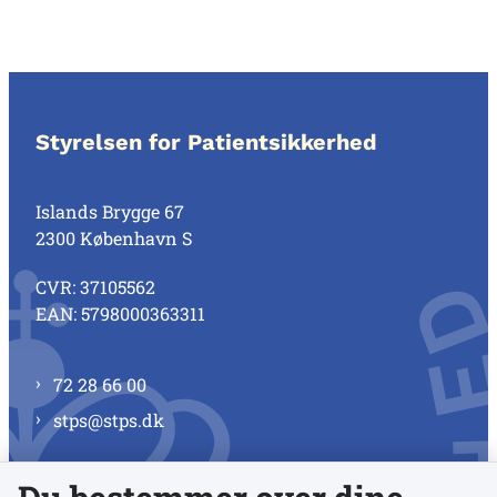
Styrelsen for Patientsikkerhed
Islands Brygge 67
2300 København S
CVR: 37105562
EAN: 5798000363311
72 28 66 00
stps@stps.dk