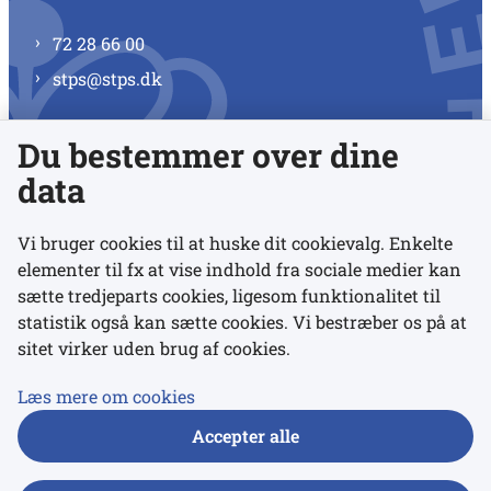
72 28 66 00
stps@stps.dk
Du bestemmer over dine
Se alle kontaktnumre
data
Vi bruger cookies til at huske dit cookievalg. Enkelte
elementer til fx at vise indhold fra sociale medier kan
Links
sætte tredjeparts cookies, ligesom funktionalitet til
statistik også kan sætte cookies. Vi bestræber os på at
sitet virker uden brug af cookies.
Udgivelser
Tilgængelighedserklæring
Læs mere om cookies
Data- og privatlivspolitik
Accepter alle
Cookies