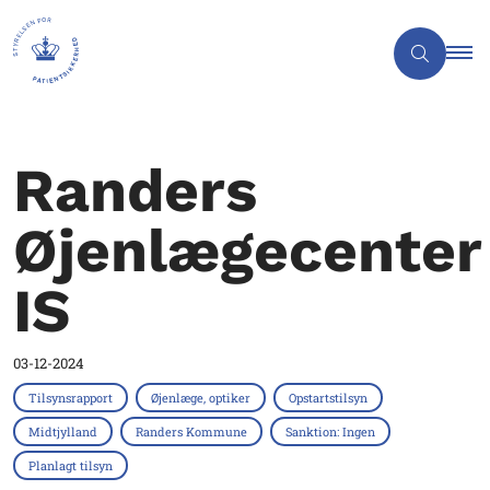
Randers
Øjenlægecenter
IS
03-12-2024
Tilsynsrapport
Øjenlæge, optiker
Opstartstilsyn
Midtjylland
Randers Kommune
Sanktion: Ingen
Planlagt tilsyn