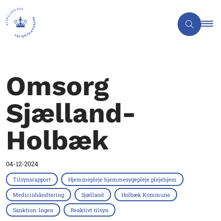
Omsorg
Sjælland-
Holbæk
04-12-2024
Tilsynsrapport
Hjemmepleje hjemmesygepleje plejehjem
Medicinhåndtering
Sjælland
Holbæk Kommune
Sanktion: Ingen
Reaktivt tilsyn