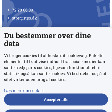
72 28 66 00
stps@stps.dk
Du bestemmer over dine
Se alle kontaktnumre
data
Vi bruger cookies til at huske dit cookievalg. Enkelte
elementer til fx at vise indhold fra sociale medier kan
Links
sætte tredjeparts cookies, ligesom funktionalitet til
statistik også kan sætte cookies. Vi bestræber os på at
sitet virker uden brug af cookies.
Udgivelser
Tilgængelighedserklæring
Læs mere om cookies
Data- og privatlivspolitik
Accepter alle
Cookies